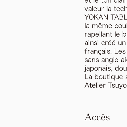
et le ton cla
valeur la tec
YOKAN TABLE 
la même coul
rapellant le 
ainsi créé u
français. Le
sans angle a
japonais, do
La boutique 
Atelier Tsuyo
Accès